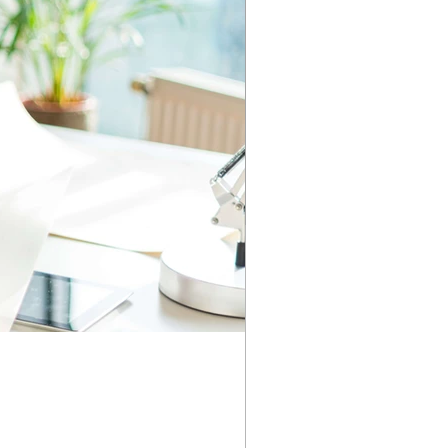
a sesinizi paylaşmakla kalmaz,
içi topluluk da