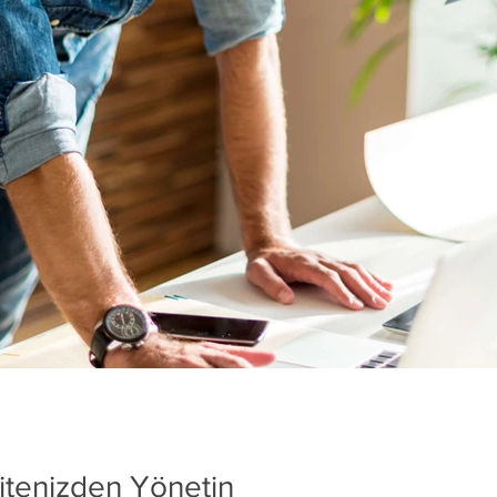
Wix Blog ile yalnızca dünyayl
aynı zamanda aktif bir çevrim
geliştirebilirsiniz....
itenizden Yönetin