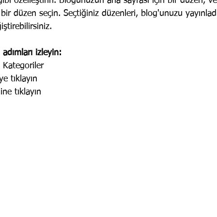
gibi özelleştirin. Blogunuzun ana sayfası için bir düzen, v
lı bir düzen seçin. Seçtiğiniz düzenleri, blog'unuzu yayınlad
tirebilirsiniz.
dımları izleyin: 
 Kategoriler  
e tıklayın 
ne tıklayın