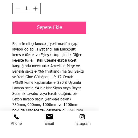
Sepete Ekle
Blum frenli çekmeceli, yerli masif ahşap 
lavabo dolabı. Fiyatlandırma Blackbutt 
kereste türleri ve Eşleşen top içindir. Diğer 
kereste türleri istek üzerine ekstra ücret 
karşılığında mevcuttur. Amerikan Meşe ve 
Benekli sakız + %6 fiyatlandırma Gül Sakızı 
ve Yeni Gine Gülağacı + %17 Cerrah 
+%30 Füme kaplamalar + 350 $ Uyumlu 
Lavabo seçin YA bir Mat Siyah veya Beyaz 
Seramik Lavabo veya tercih ettiğiniz bir 
Beton lavabo seçin (renklere bakın) 
750mm, 900mm, 1000mm ve 1200mm 
boyutları sadece tek çekmecelidir 1500mm 
boyutunda 3x çekmeceli (resimde olduğu 
gibi) Herhangi bir sorunuz veya daha fazla 
Phone
Email
İnstagram
fiyatlandırma için lütfen güler yüzlü 
personelimizi arayın. Derinlik 500mm / 